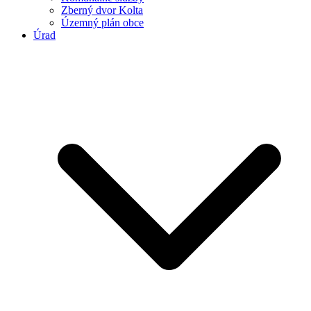
Zberný dvor Kolta
Územný plán obce
Úrad