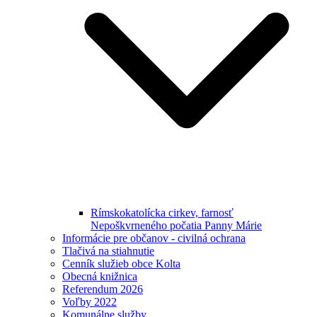
Rímskokatolícka cirkev, farnosť
Nepoškvrneného počatia Panny Márie
Informácie pre občanov - civilná ochrana
Tlačivá na stiahnutie
Cenník služieb obce Kolta
Obecná knižnica
Referendum 2026
Voľby 2022
Komunálne služby