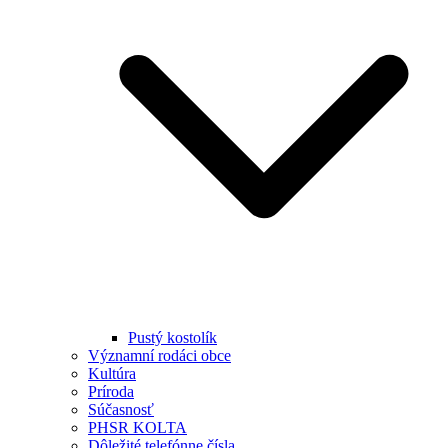
Pustý kostolík
Významní rodáci obce
Kultúra
Príroda
Súčasnosť
PHSR KOLTA
Dôležité telefónne čísla