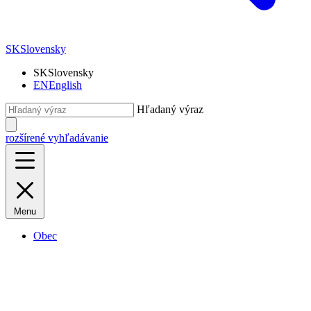
SK
Slovensky
SK
Slovensky
EN
English
Hľadaný výraz
rozšírené vyhľadávanie
Menu
Obec