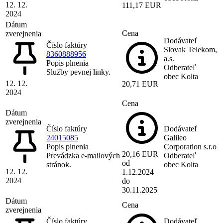
12. 12.
111,17 EUR
2024
Dátum
Cena
zverejnenia
Dodávateľ
Číslo faktúry
Slovak Telekom,
8360888956
a.s.
Popis plnenia
Odberateľ
Služby pevnej linky.
obec Kolta
12. 12.
20,71 EUR
2024
Cena
Dátum
zverejnenia
Číslo faktúry
Dodávateľ
24015085
Galileo
Popis plnenia
Corporation s.r.o
20,16 EUR
Prevádzka e-mailových
Odberateľ
od
stránok.
obec Kolta
12. 12.
1.12.2024
2024
do
30.11.2025
Dátum
Cena
zverejnenia
Číslo faktúry
Dodávateľ