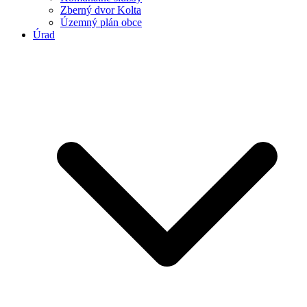
Zberný dvor Kolta
Územný plán obce
Úrad