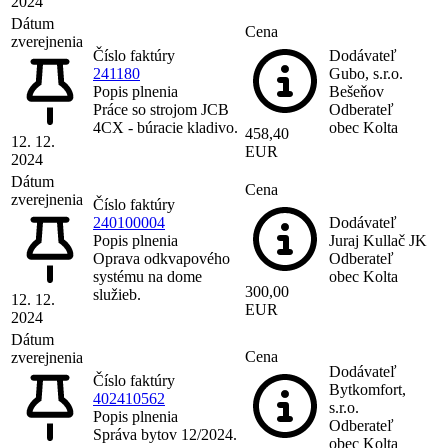
2024
Dátum
Cena
zverejnenia
Číslo faktúry
Dodávateľ
241180
Gubo, s.r.o.
Popis plnenia
Bešeňov
Práce so strojom JCB
Odberateľ
4CX - búracie kladivo.
obec Kolta
458,40
12. 12.
EUR
2024
Dátum
Cena
zverejnenia
Číslo faktúry
240100004
Dodávateľ
Popis plnenia
Juraj Kullač JK
Oprava odkvapového
Odberateľ
systému na dome
obec Kolta
300,00
služieb.
12. 12.
EUR
2024
Dátum
Cena
zverejnenia
Dodávateľ
Číslo faktúry
Bytkomfort,
402410562
s.r.o.
Popis plnenia
Odberateľ
Správa bytov 12/2024.
obec Kolta