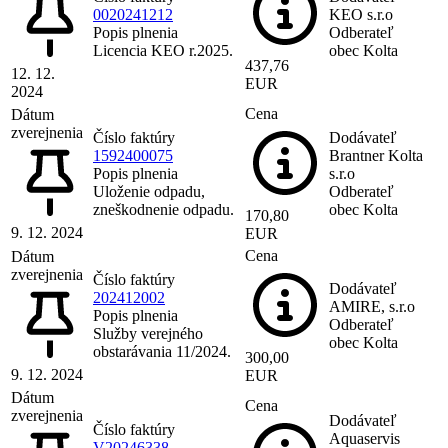
0020241212
KEO s.r.o
Popis plnenia
Odberateľ
Licencia KEO r.2025.
obec Kolta
437,76
12. 12.
EUR
2024
Cena
Dátum
zverejnenia
Číslo faktúry
Dodávateľ
1592400075
Brantner Kolta
Popis plnenia
s.r.o
Uloženie odpadu,
Odberateľ
zneškodnenie odpadu.
obec Kolta
170,80
9. 12. 2024
EUR
Cena
Dátum
zverejnenia
Číslo faktúry
Dodávateľ
202412002
AMIRE, s.r.o
Popis plnenia
Odberateľ
Služby verejného
obec Kolta
obstarávania 11/2024.
300,00
9. 12. 2024
EUR
Dátum
Cena
zverejnenia
Dodávateľ
Číslo faktúry
Aquaservis
V20246338