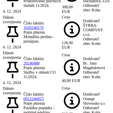
Poskytovanie právnych
Suchanová, s.r.o.
služieb 11/2024.
Odberateľ
300,00
obec Kolta
4. 12. 2024
EUR
Cena
Dátum
Dodávateľ
zverejnenia
Číslo faktúry
ŠTRBA-
1020240276
COMPANY
Popis plnenia
s.r.o.
Montážna plošina -
Odberateľ
prenájom.
126,00
obec Kolta
4. 12. 2024
EUR
Dátum
Cena
zverejnenia
Číslo faktúry
Dodávateľ
20240488
Bc. Jana
Popis plnenia
Magdolenová
Služby v oblasti CO
Odberateľ
11/2024.
obec Kolta
40,00 EUR
4. 12. 2024
Cena
Dátum
zverejnenia
Číslo faktúry
Dodávateľ
0012246823
Orange
Popis plnenia
Slovensko a.s
Paušálne poplatky -
Odberateľ
mobilné telefóny.
obec Kolta