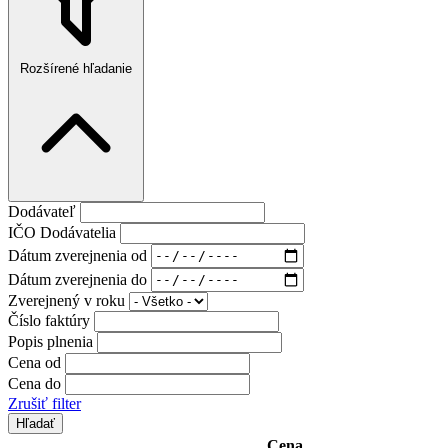
Rozšírené hľadanie
Dodávateľ
IČO Dodávatelia
Dátum zverejnenia od
Dátum zverejnenia do
Zverejnený v roku
Číslo faktúry
Popis plnenia
Cena od
Cena do
Zrušiť filter
Cena