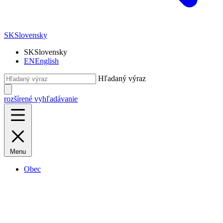
SK
Slovensky
SK
Slovensky
EN
English
Hľadaný výraz
rozšírené vyhľadávanie
Menu
Obec