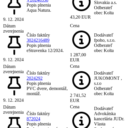
Slovakia a.s.
Popis plnenia
Odberateľ
Aqua Natura.
obec Kolta
43,20 EUR
9. 12. 2024
Cena
Dátum
zverejnenia
Číslo faktúry
Dodávateľ
3024216489
fpoho, s.r.o.
Popis plnenia
Odberateľ
eStravenka 12/2024.
obec Kolta
1 287,00
9. 12. 2024
EUR
Cena
Dátum
zverejnenia
Číslo faktúry
Dodávateľ
2024292
JUKOMONT ,
Popis plnenia
s.r.o
PVC dvere, demontáž,
Odberateľ
montáž.
obec Kolta
2 741,52
9. 12. 2024
EUR
Cena
Dátum
Dodávateľ
zverejnenia
Číslo faktúry
Advokátska
872024
kancelária JUDr.
Popis plnenia
Vlasta