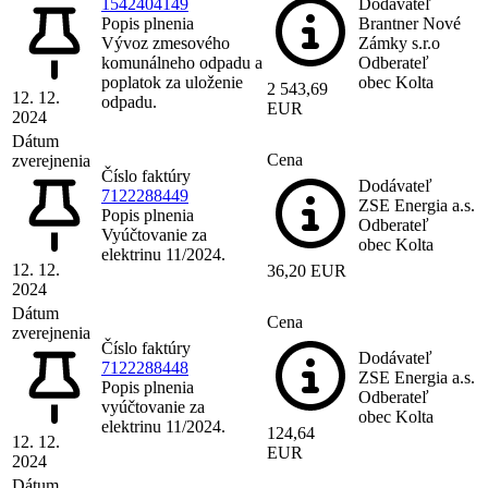
1542404149
Dodávateľ
Popis plnenia
Brantner Nové
Vývoz zmesového
Zámky s.r.o
komunálneho odpadu a
Odberateľ
poplatok za uloženie
obec Kolta
2 543,69
12. 12.
odpadu.
EUR
2024
Dátum
Cena
zverejnenia
Číslo faktúry
Dodávateľ
7122288449
ZSE Energia a.s.
Popis plnenia
Odberateľ
Vyúčtovanie za
obec Kolta
elektrinu 11/2024.
12. 12.
36,20 EUR
2024
Dátum
Cena
zverejnenia
Číslo faktúry
Dodávateľ
7122288448
ZSE Energia a.s.
Popis plnenia
Odberateľ
vyúčtovanie za
obec Kolta
elektrinu 11/2024.
124,64
12. 12.
EUR
2024
Dátum