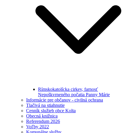
Rímskokatolícka cirkev, farnosť
Nepoškvrneného počatia Panny Márie
Informácie pre občanov - civilná ochrana
Tlačivá na stiahnutie
Cenník služieb obce Kolta
Obecná knižnica
Referendum 2026
Voľby 2022
Komunálne služby