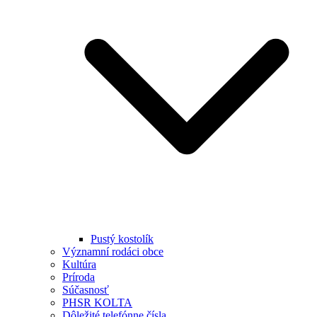
Pustý kostolík
Významní rodáci obce
Kultúra
Príroda
Súčasnosť
PHSR KOLTA
Dôležité telefónne čísla