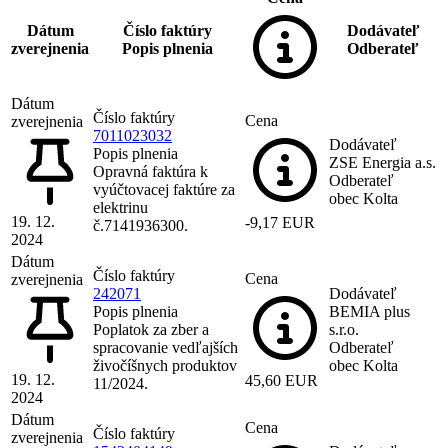
Dátum
Číslo faktúry
Dodávateľ
zverejnenia
Popis plnenia
Odberateľ
Dátum
Číslo faktúry
Cena
zverejnenia
7011023032
Dodávateľ
Popis plnenia
ZSE Energia a.s.
Opravná faktúra k
Odberateľ
vyúčtovacej faktúre za
obec Kolta
elektrinu
19. 12.
-9,17 EUR
č.7141936300.
2024
Dátum
Číslo faktúry
Cena
zverejnenia
242071
Dodávateľ
Popis plnenia
BEMIA plus
Poplatok za zber a
s.r.o.
spracovanie vedľajších
Odberateľ
živočíšnych produktov
obec Kolta
19. 12.
45,60 EUR
11/2024.
2024
Dátum
Cena
Číslo faktúry
zverejnenia