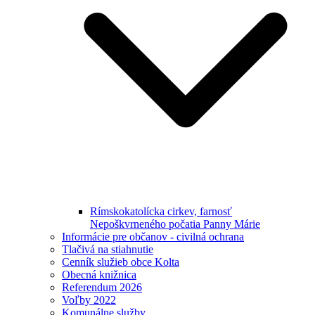
Rímskokatolícka cirkev, farnosť
Nepoškvrneného počatia Panny Márie
Informácie pre občanov - civilná ochrana
Tlačivá na stiahnutie
Cenník služieb obce Kolta
Obecná knižnica
Referendum 2026
Voľby 2022
Komunálne služby