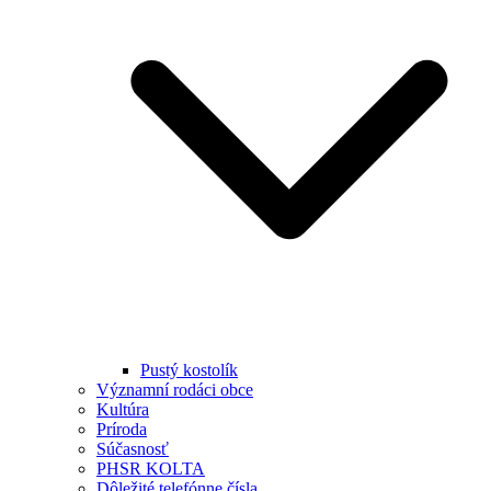
Pustý kostolík
Významní rodáci obce
Kultúra
Príroda
Súčasnosť
PHSR KOLTA
Dôležité telefónne čísla