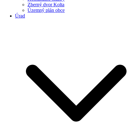
Zberný dvor Kolta
Územný plán obce
Úrad