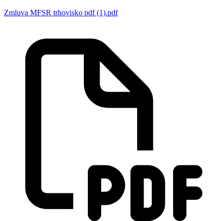
Zmluva MFSR trhovisko pdf (1).pdf