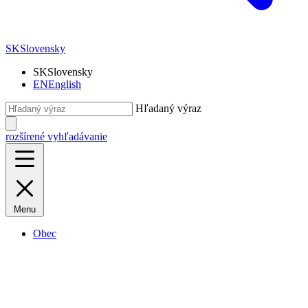
SK
Slovensky
SK
Slovensky
EN
English
Hľadaný výraz
rozšírené vyhľadávanie
Menu
Obec