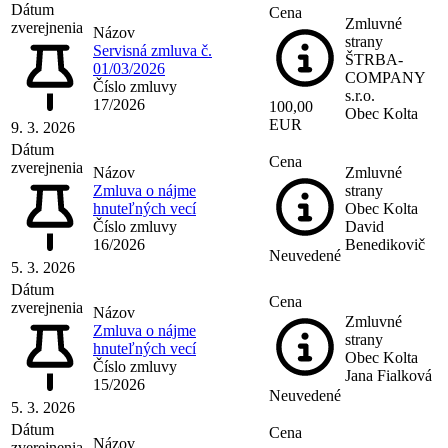
Dátum
Cena
Zmluvné
zverejnenia
Názov
strany
Servisná zmluva č.
ŠTRBA-
01/03/2026
COMPANY
Číslo zmluvy
s.r.o.
17/2026
100,00
Obec Kolta
EUR
9. 3. 2026
Dátum
Cena
zverejnenia
Názov
Zmluvné
Zmluva o nájme
strany
hnuteľných vecí
Obec Kolta
Číslo zmluvy
David
16/2026
Benedikovič
Neuvedené
5. 3. 2026
Dátum
Cena
zverejnenia
Názov
Zmluvné
Zmluva o nájme
strany
hnuteľných vecí
Obec Kolta
Číslo zmluvy
Jana Fialková
15/2026
Neuvedené
5. 3. 2026
Dátum
Cena
Názov
zverejnenia