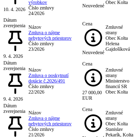
výrobkov
Obec Kolta
Neuvedené
Číslo zmluvy
10. 4. 2026
24/2026
Dátum
Cena
zverejnenia
Názov
Zmluvné
Zmluva o nájme
strany
nebytových priestorov
Obec Kolta
Číslo zmluvy
Helena
23/2026
Gajdošíková
Neuvedené
9. 4. 2026
Dátum
Cena
zverejnenia
Názov
Zmluvné
Zmluva o poskytnutí
strany
dotácie č.2026/491
Ministerstvo
Číslo zmluvy
financií SR
22/2026
Obec Kolta
27 000,00
EUR
9. 4. 2026
Dátum
Cena
zverejnenia
Názov
Zmluvné
Zmluva o nájme
strany
nebytových priestorov
Obec Kolta
Číslo zmluvy
Stanislav
21/2026
Pekarík, Kolta