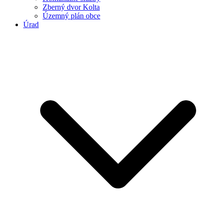
Zberný dvor Kolta
Územný plán obce
Úrad