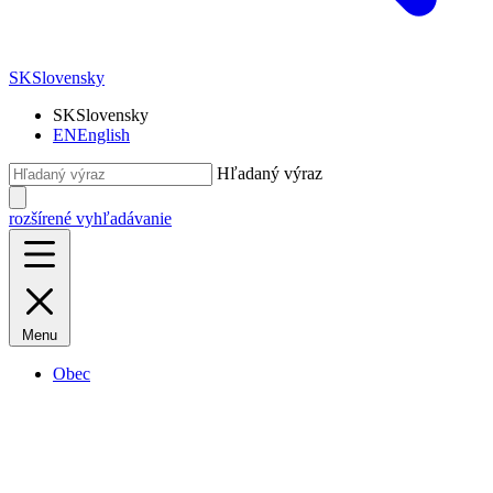
SK
Slovensky
SK
Slovensky
EN
English
Hľadaný výraz
rozšírené vyhľadávanie
Menu
Obec