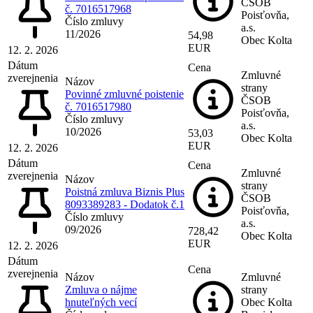
ČSOB
č. 7016517968
Poisťovňa,
Číslo zmluvy
a.s.
11/2026
54,98
Obec Kolta
EUR
12. 2. 2026
Dátum
Cena
Zmluvné
zverejnenia
Názov
strany
Povinné zmluvné poistenie
ČSOB
č. 7016517980
Poisťovňa,
Číslo zmluvy
a.s.
10/2026
53,03
Obec Kolta
EUR
12. 2. 2026
Dátum
Cena
Zmluvné
zverejnenia
Názov
strany
Poistná zmluva Biznis Plus
ČSOB
8093389283 - Dodatok č.1
Poisťovňa,
Číslo zmluvy
a.s.
09/2026
728,42
Obec Kolta
EUR
12. 2. 2026
Dátum
Cena
zverejnenia
Názov
Zmluvné
Zmluva o nájme
strany
hnuteľných vecí
Obec Kolta