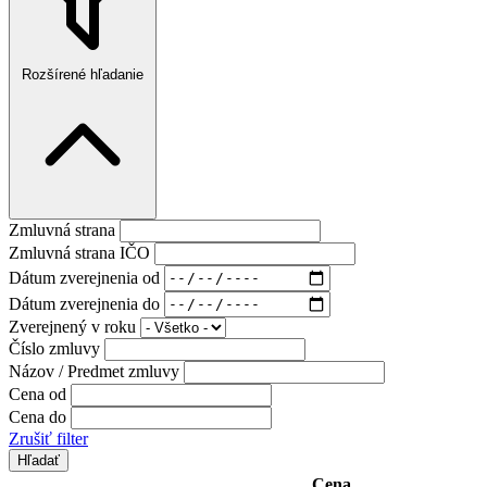
Rozšírené hľadanie
Zmluvná strana
Zmluvná strana IČO
Dátum zverejnenia od
Dátum zverejnenia do
Zverejnený v roku
Číslo zmluvy
Názov / Predmet zmluvy
Cena od
Cena do
Zrušiť filter
Cena