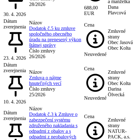
a manželka
28/2026
Dana
688,00
Plavcová
EUR
30. 4. 2026
Dátum
Názov
Cena
zverejnenia
Dodatok č.5 ku zmluve
Zmluvné
spoločného obecného
strany
úradu na prenesený výkon
Obec Jasová
štátnej správy
Obec Kolta
Číslo zmluvy
Neuvedené
26/2026
23. 4. 2026
Dátum
Cena
zverejnenia
Názov
Zmluvné
Zmluva o nájme
strany
hnuteľných vecí
Obec Kolta
Číslo zmluvy
Darina
25/2026
Ölvecká
Neuvedené
10. 4. 2026
Názov
Dátum
Dodatok č.3 k Zmluve o
Cena
zverejnenia
zabezpečení systému
Zmluvné
združeného nakladania s
strany
odpadmi z obalov a s
NATUR-
odpadmi z neobalových
PACK, a.s.