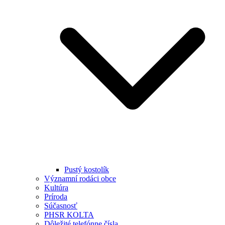
Pustý kostolík
Významní rodáci obce
Kultúra
Príroda
Súčasnosť
PHSR KOLTA
Dôležité telefónne čísla