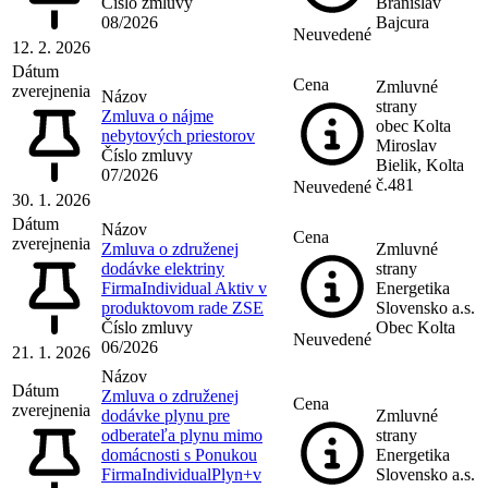
Číslo zmluvy
Branislav
08/2026
Bajcura
Neuvedené
12. 2. 2026
Dátum
Cena
Zmluvné
zverejnenia
Názov
strany
Zmluva o nájme
obec Kolta
nebytových priestorov
Miroslav
Číslo zmluvy
Bielik, Kolta
07/2026
č.481
Neuvedené
30. 1. 2026
Dátum
Názov
Cena
zverejnenia
Zmluva o združenej
Zmluvné
dodávke elektriny
strany
FirmaIndividual Aktiv v
Energetika
produktovom rade ZSE
Slovensko a.s.
Číslo zmluvy
Obec Kolta
Neuvedené
06/2026
21. 1. 2026
Názov
Dátum
Zmluva o združenej
Cena
zverejnenia
dodávke plynu pre
Zmluvné
odberateľa plynu mimo
strany
domácnosti s Ponukou
Energetika
FirmaIndividualPlyn+v
Slovensko a.s.