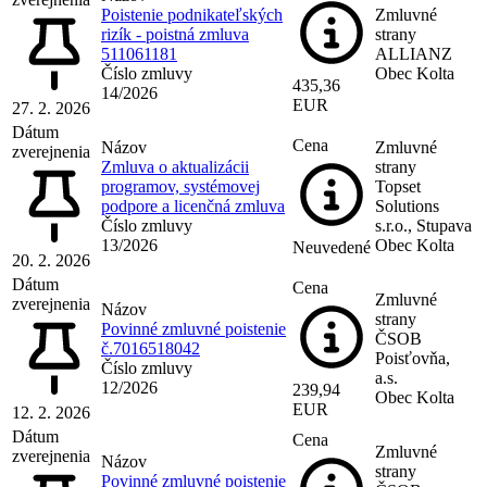
Poistenie podnikateľských
Zmluvné
rizík - poistná zmluva
strany
511061181
ALLIANZ
Číslo zmluvy
Obec Kolta
435,36
14/2026
EUR
27. 2. 2026
Dátum
Cena
Názov
Zmluvné
zverejnenia
Zmluva o aktualizácii
strany
programov, systémovej
Topset
podpore a licenčná zmluva
Solutions
Číslo zmluvy
s.r.o., Stupava
13/2026
Obec Kolta
Neuvedené
20. 2. 2026
Dátum
Cena
Zmluvné
zverejnenia
Názov
strany
Povinné zmluvné poistenie
ČSOB
č.7016518042
Poisťovňa,
Číslo zmluvy
a.s.
12/2026
239,94
Obec Kolta
EUR
12. 2. 2026
Dátum
Cena
Zmluvné
zverejnenia
Názov
strany
Povinné zmluvné poistenie