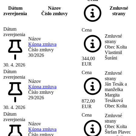
Dátum
Názov
Zmluvné
zverejnenia
Číslo zmluvy
strany
Dátum
Cena
zverejnenia
Zmluvné
Názov
strany
Kúpna zmluva
Obec Kolta
Číslo zmluvy
Vlastimil
30/2026
Šuráni
344,00
EUR
30. 4. 2026
Dátum
Cena
Zmluvné
zverejnenia
strany
Názov
Ján Tesák a
Kúpna zmluva
manželka
Číslo zmluvy
Margita
29/2026
Tesáková
872,00
Obec Kolta
EUR
30. 4. 2026
Dátum
Cena
Zmluvné
zverejnenia
strany
Názov
Obec Kolta
Kúpna zmluva
Štefan Plavec
Číslo zmluvy