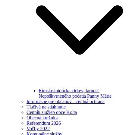
Rímskokatolícka cirkev, farnosť
Nepoškvrneného počatia Panny Márie
Informácie pre občanov - civilná ochrana
Tlačivá na stiahnutie
Cenník služieb obce Kolta
Obecná knižnica
Referendum 2026
Voľby 2022
Komunálne služby