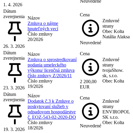
Neuvedené
1. 4. 2026
Dátum
Cena
zverejnenia
Názov
Zmluvné
Zmluva o nájme
strany
hnuteľných vecí
Obec Kolta
Číslo zmluvy
Natália Alaksa
20/2026
Neuvedené
26. 3. 2026
Dátum
Cena
Názov
zverejnenia
Zmluva o sprostredkovaní
Zmluvné
podania umeleckého
strany
výkonu/ licenčná zmluva
tvojaShow.
číslo zmluvy Z/2026/11
sk, s.r.o.
Číslo zmluvy
Obec Kolta
2 200,00
19/2026
EUR
23. 3. 2026
Dátum
Názov
Cena
zverejnenia
Dodatok č.3 k Zmluve o
Zmluvné
poskytovaní služieb v
strany
odpadovom hospodárstve
ENVIROPOL
č. EOZ-543-02-2020-DO
SK s.r.o.
Číslo zmluvy
Obec Kolta
Neuvedené
18/2026
19. 3. 2026